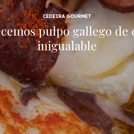
ecemos pulpo gallego de 
inigualable