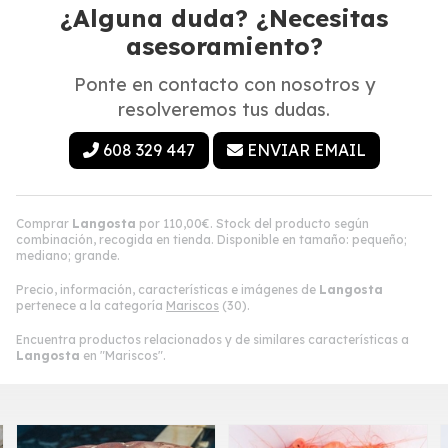
¿Alguna duda? ¿Necesitas
asesoramiento?
Ponte en contacto con nosotros y
resolveremos tus dudas.
608 329 447
ENVIAR EMAIL
Comprar
Langosta
por
110,00
€
. Stock del producto según
combinación, recogida en tienda. Disponible en tamaño: pequeño;
mediano; grande.
Precio, información, características e imágenes de
Langosta
pertenece a la categoría
Mariscos
(30).
Encuentra productos relacionados y de similares características a
Langosta
en "Mariscos".