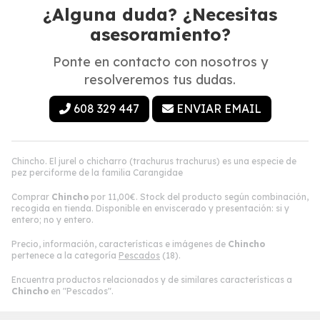
¿Alguna duda? ¿Necesitas
asesoramiento?
Ponte en contacto con nosotros y
resolveremos tus dudas.
608 329 447
ENVIAR EMAIL
Chincho. El jurel o chicharro (trachurus trachurus) es una especie de
pez perciforme de la familia Carangidae
Comprar
Chincho
por
11,00
€
. Stock del producto según combinación,
recogida en tienda. Disponible en enviscerado y presentación: si y
entero; no y entero.
Precio, información, características e imágenes de
Chincho
pertenece a la categoría
Pescados
(18).
Encuentra productos relacionados y de similares características a
Chincho
en "Pescados".